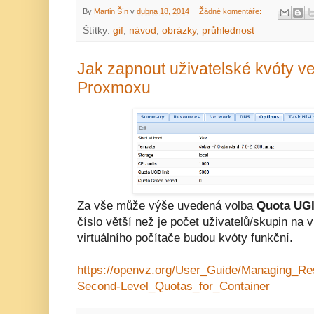
By
Martin Šín
v
dubna 18, 2014
Žádné komentáře:
Štítky:
gif
,
návod
,
obrázky
,
průhlednost
Jak zapnout uživatelské kvóty ve 
Proxmoxu
Za vše může výše uvedená volba
Quota UGI
číslo větší než je počet uživatelů/skupin na v
virtuálního počítače budou kvóty funkční.
https://openvz.org/User_Guide/Managing_R
Second-Level_Quotas_for_Container