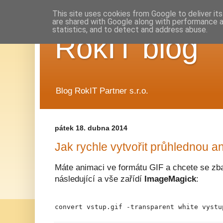
This site uses cookies from Google to deliver its
are shared with Google along with performance a
statistics, and to detect and address abuse.
RokIT blog
Blog RokIT Partner s.r.o.
pátek 18. dubna 2014
Jak rychle vytvořit průhlednou a
Máte animaci ve formátu GIF a chcete se zba
následující a vše zařídí
ImageMagick
:
convert vstup.gif -transparent white vystu