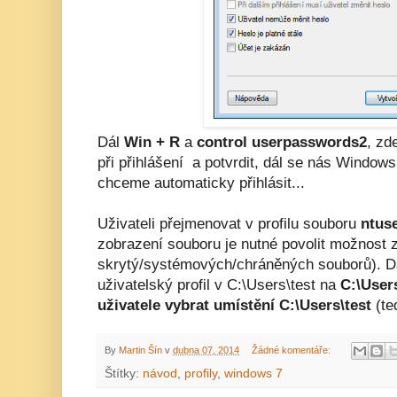
Dál
Win + R
a
control userpasswords2
, zd
při přihlášení a potvrdit, dál se nás Windows
chceme automaticky přihlásit...
Uživateli přejmenovat v profilu souboru
ntuse
zobrazení souboru je nutné povolit možnost 
skrytý/systémových/chráněných souborů). Dá
uživatelský profil v C:\Users\test na
C:\Users
uživatele vybrat umístění C:\Users\test
(te
By
Martin Šín
v
dubna 07, 2014
Žádné komentáře:
Štítky:
návod
,
profily
,
windows 7