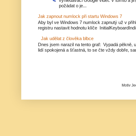
vyhledávači Google vidět. V tomto a j
požádat o je...
Jak zapnout numlock při startu Windows 7
Aby byl ve Windows 7 numlock zapnutý už v přihl
registru nastavit hodnotu klíče InitialKeyboardIndi
Jak udělat z člověka blbce
Dnes jsem narazil na tento graf: Vypadá pěkně, u
lidí spokojená a šťastná, to se čte vždy dobře, sa
Motiv Je