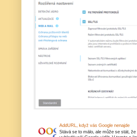
AddURL, když vás Google nenajde
Stává se to málo, ale může se stát, že