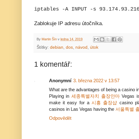
iptables -A INPUT -s 93.174.93.21
Zablokuje IP adresu útočníka.
By
Martin Šín
v
ledna 14, 2019
Štítky:
debian
,
dos
,
návod
,
útok
1 komentář:
Anonymní
3. března 2022 v 13:57
What are the advantages of being a casino
Playing in
세종특별자치 출장안마
Vegas i
make it easy for a
시흥 출장샵
casino pl
casinos in Las Vegas having the
서울특별 
Odpovědět