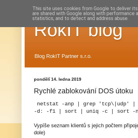
This site uses cookies from Google to deliver its
are shared with Google along with performance a
statistics, and to detect and address abuse.
RokIT blog
Blog RokIT Partner s.r.o.
pondělí 14. ledna 2019
Rychlé zablokování DOS útoku
netstat -anp | grep 'tcp\|udp' | 
-d: -f1 | sort | uniq -c | sort -
Vypíše seznam klientů s jejich počtem připoj
dole)