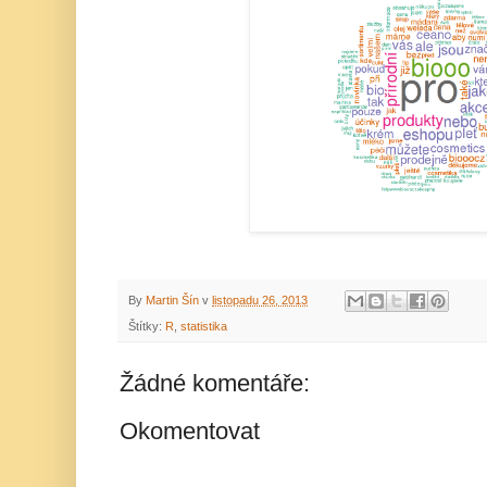
By
Martin Šín
v
listopadu 26, 2013
Štítky:
R
,
statistika
Žádné komentáře:
Okomentovat